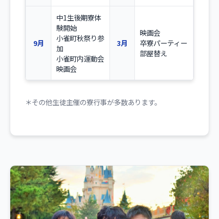
中1生後期寮体
験開始
映画会
小雀町秋祭り参
9月
3月
卒寮パーティー
加
部屋替え
小雀町内運動会
映画会
＊その他生徒主催の寮行事が多数あります。