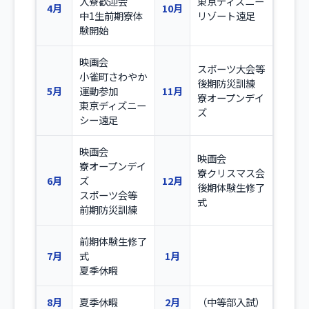
入寮歓迎会
東京ディズニー
4月
10月
中1生前期寮体
リゾート遠足
験開始
映画会
スポーツ大会等
小雀町さわやか
後期防災訓練
5月
運動参加
11月
寮オープンデイ
東京ディズニー
ズ
シー遠足
映画会
映画会
寮オープンデイ
寮クリスマス会
6月
ズ
12月
後期体験生修了
スポーツ会等
式
前期防災訓練
前期体験生修了
7月
式
1月
夏季休暇
8月
夏季休暇
2月
（中等部入試）